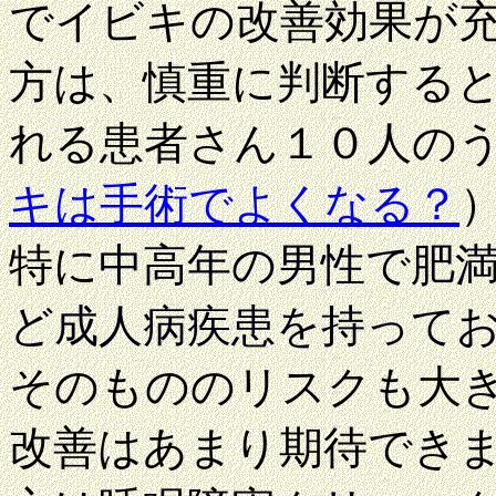
でイビキの改善効果が
方は、慎重に判断する
れる患者さん１０人の
キは手術でよくなる？
特に
中高年の男性で肥
ど成人病疾患を持って
そのもののリスクも大
改善はあまり期待でき