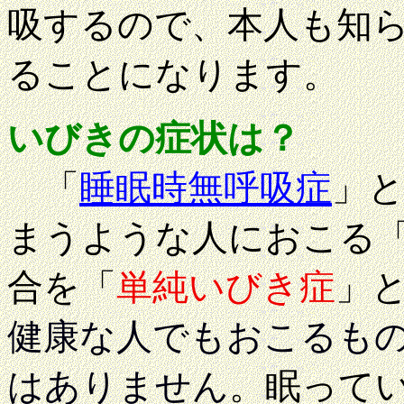
吸するので、本人も知
ることになります。
いびきの症状は？
「
睡眠時無呼吸症
」
まうような人におこる
合を「
単純いびき症
」
健康な人でもおこるも
はありません
。眠って