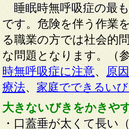
睡眠時無呼吸症の最
です
。危険を伴う作業
る職業の方では社会的
な問題となります。（
時無呼吸症に注意
、
原
療法
、
家庭でできるいび
大きないびきをかきや
・口蓋垂が太くて長い