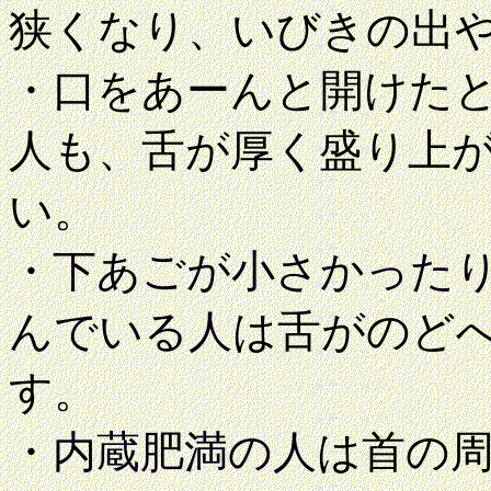
狭くなり、いびきの出
・
口をあーんと開けた
人も、舌が厚く盛り上
い。
・
下あごが小さかった
んでいる人
は舌がのど
す。
・
内蔵肥満の人
は首の