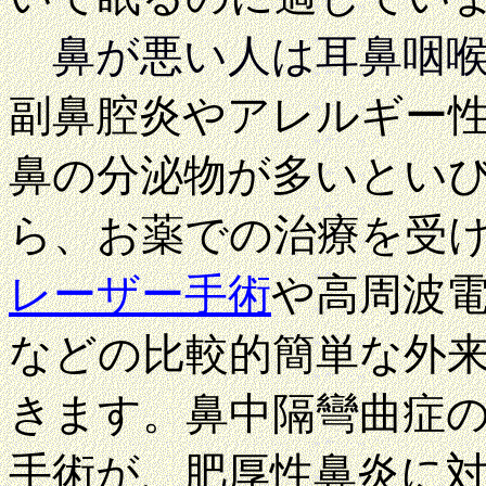
鼻が悪い人は耳鼻咽
副鼻腔炎やアレルギー
鼻の分泌物が多いとい
ら、お薬での治療を受
レーザー手術
や高周波
などの比較的簡単な外
きます。鼻中隔彎曲症
手術が、肥厚性鼻炎に