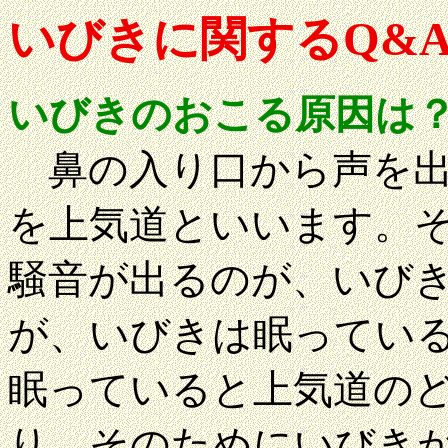
いびきに関するQ&
いびきのおこる原因は
鼻の入り口から声を出
を上気道といいます。
騒音が出るのが、いび
が、いびきは眠ってい
眠っていると上気道の
り、そのためにいびき