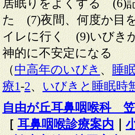
居眠りをよくする (6
た (7)夜間、何度か目
イレに行く (9)いびき
神的に不安定になる
（
中高年のいびき
、
睡
療1
-
2
、
いびきと睡眠時
自由が丘耳鼻咽喉科 
［
耳鼻咽喉診療案内
｜