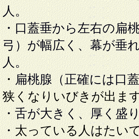
人。
・口蓋垂から左右の扁
弓）が幅広く、幕が垂
人。
・
扁桃腺（正確には口
狭くなりいびきが出ま
・舌が大きく、厚く盛
・
太っている人はたい