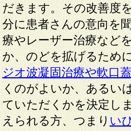
だきます。その改善度
分に患者さんの意向を
療やレーザー治療など
か、のどを拡げるため
ジオ波凝固治療や軟口蓋のco
くのがよいか、あるい
ていただくかを決定し
えられる方、つまり
いび