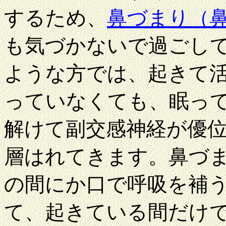
するため、
鼻づまり（
も気づかないで過ごし
ような方では、起きて
っていなくても、眠っ
解けて副交感神経が優
層はれてきます。
鼻づ
の間にか口で呼吸を補
て、起きている間だけ