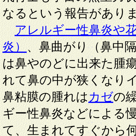
なるという
報告があり
アレルギー性鼻炎や
炎）
、鼻曲がり（鼻中
は鼻やのどに出来た腫
れて
鼻の中が狭くなり
鼻粘膜の腫れは
カゼ
の
ギー性鼻炎などによる
て、生まれてすぐから