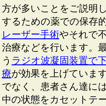
方が多いことをご説明
するための薬での保存
レーザー手術
やそれで
治療などを行います。最近では
う
ラジオ波凝固装置で
療
が効果を上げていま
でなく、患者さん達に
中の状態をカセットテ