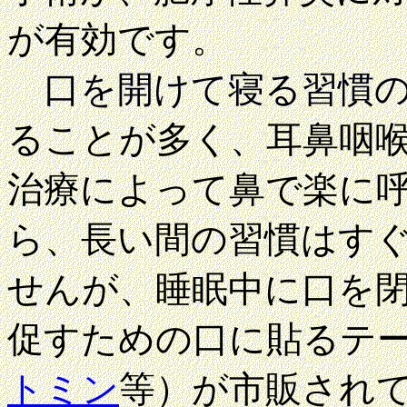
が有効です。
口を開けて寝る習慣
ることが多く、耳鼻咽
治療によって鼻で楽に
ら、長い間の習慣はす
せんが、睡眠中に口を
促すための口に貼るテ
トミン
等）が市販され