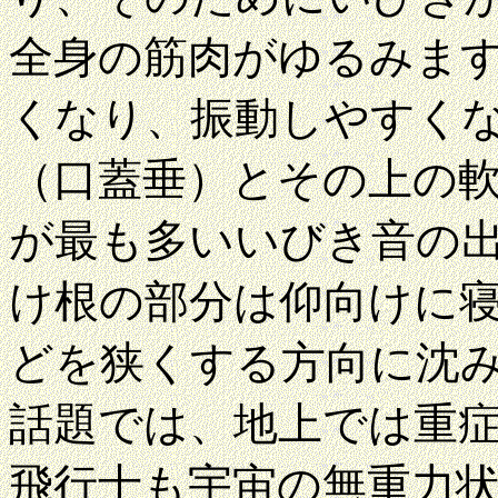
全身の筋肉がゆるみま
くなり、振動しやすく
（口蓋垂）とその上の
が最も多いいびき音の
け根の部分は仰向けに
どを狭くする方向に沈
話題では、地上では重
飛行士も宇宙の
無重力