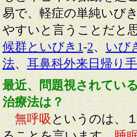
易で、軽症の単純いび
やすいと言うことだと
候群といびき1
-
2
、
いび
法
、
耳鼻科外来日帰り
最近、問題視されてい
治療法は？
無呼吸
というのは、
ることを言います。
睡